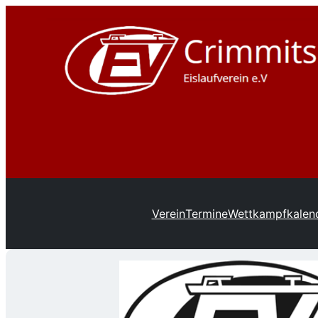
Verein
Termine
Wettkampfkalend